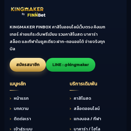
KINGMAKER FINBOX คาสิโนออนไลน์เว็บตรง คิงเมก
เกอร์ ค่ายแท้ระดับพรีเมียม รวมคาสิโนสด บาคาร่า
สล็อต และกีฬาในยูสเดียว ฝาก-ถอนออโต้ จ่ายจริงทุก
บิล
สมัครสมาชิก
LINE : @kingmaker
เมนูหลัก
บริการเดิมพัน
หน้าแรก
คาสิโนสด
บทความ
สล็อตออนไลน์
ติดต่อเรา
แทงบอล / กีฬา
เข้าสู่ระบบ
บาคาร่า / ไฮโล