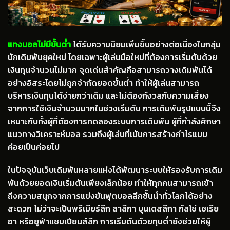
แทงบอลไม่มีขั้นต่ำ
ได้รับความนิยมเพิ่มขึ้นอย่างต่อเนื่องในกลุ่ม
นักเดิมพันยุคใหม่ โดยเฉพาะผู้เล่นมือใหม่ที่ต้องการเริ่มต้นด้วย
เงินทุนจำนวนไม่มาก จุดเด่นสำคัญคือสามารถวางเดิมพันได้
อย่างอิสระโดยไม่ถูกจำกัดยอดขั้นต่ำ ทำให้ผู้เล่นสามารถ
บริหารเงินทุนได้ง่ายกว่าเดิม และไม่ต้องกังวลกับความเสี่ยง
จากการใช้เงินจำนวนมากในช่วงเริ่มต้น การเดิมพันรูปแบบนี้จึง
เหมาะกับทั้งผู้ที่ต้องการทดลองระบบการเดิมพัน ผู้ที่กำลังศึกษา
แนวทางวิเคราะห์บอล รวมถึงผู้เล่นที่เน้นการสร้างกำไรแบบ
ค่อยเป็นค่อยไป
ในปัจจุบันเว็บเดิมพันหลายแห่งได้พัฒนาระบบให้รองรับการเดิม
พันด้วยยอดเงินเริ่มต้นเพียงเล็กน้อย ทำให้ทุกคนสามารถเข้า
ถึงความสนุกจากการแข่งขันฟุตบอลลีกชั้นนำทั่วโลกได้อย่าง
สะดวก ไม่ว่าจะเป็นพรีเมียร์ลีก ลาลีกา บุนเดสลีกา กัลโช่ เซเรีย
อา หรือยูฟ่าแชมเปียนส์ลีก การเริ่มต้นด้วยทุนต่ำยังช่วยให้ผู้