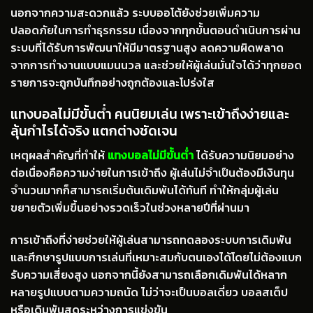
นอกจากความสะดวกแล้ว ระบบออโต้ยังช่วยเพิ่มความ
ปลอดภัยในการทำธุรกรรม เนื่องจากทุกขั้นตอนดำเนินการผ่าน
ระบบที่ได้รับการพัฒนาให้มีมาตรฐานสูง ลดความผิดพลาด
จากการทำงานแบบแมนนวล และช่วยให้ผู้เล่นมั่นใจได้ว่าทุกยอด
รายการจะถูกบันทึกอย่างถูกต้องและโปร่งใส
แทงบอลไม่มีขั้นต่ำ คนนิยมเล่น เพราะเข้าถึงง่ายและ
ลุ้นกำไรได้จริง แตกต่างชัดเจน
เหตุผลสำคัญที่ทำให้
แทงบอลไม่มีขั้นต่ำ
ได้รับความนิยมอย่าง
ต่อเนื่องคือความง่ายในการเข้าถึง ผู้เล่นไม่จำเป็นต้องมีเงินทุน
จำนวนมากก็สามารถเริ่มต้นเดิมพันได้ทันที ทำให้กลุ่มผู้เล่น
ขยายตัวเพิ่มขึ้นอย่างรวดเร็วในช่วงหลายปีที่ผ่านมา
การเข้าถึงที่ง่ายช่วยให้ผู้เล่นสามารถทดลองระบบการเดิมพัน
และศึกษารูปแบบการเล่นที่เหมาะสมกับตนเองได้โดยไม่ต้องแบก
รับความเสี่ยงสูง นอกจากนี้ยังสามารถเลือกเดิมพันได้หลาก
หลายรูปแบบตามความถนัด ไม่ว่าจะเป็นบอลเดี่ยว บอลสเต็ป
หรือเดิมพันสดระหว่างการแข่งขัน