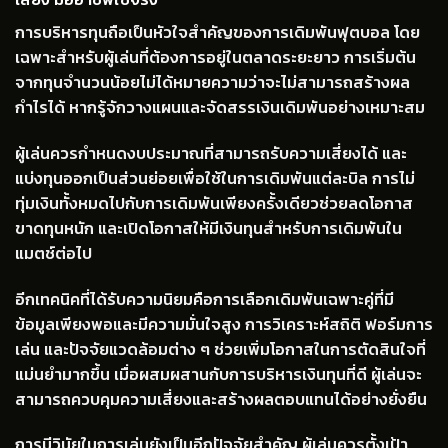
การบริหารทุนถือเป็นหัวใจสำคัญของการเดิมพันฟุตบอล โดย
เฉพาะสำหรับผู้เล่นที่ต้องการอยู่ในตลาดระยะยาว การเริ่มต้น
จากทุนจำนวนน้อยไม่ได้หมายความว่าจะไม่สามารถสร้างผล
กำไรได้ หากรู้จักวางแผนและจัดสรรเงินเดิมพันอย่างเหมาะสม
ผู้เล่นควรกำหนดงบประมาณที่สามารถรับความเสี่ยงได้ และ
แบ่งทุนออกเป็นส่วนย่อยเพื่อใช้ในการเดิมพันแต่ละบิล การไม่
ทุ่มเงินทั้งหมดไปกับการเดิมพันเพียงครั้งเดียวช่วยลดโอกาส
ขาดทุนหนัก และเปิดโอกาสให้มีเงินทุนสำหรับการเดิมพันใน
แมตช์ต่อไป
อีกเทคนิคที่ได้รับความนิยมคือการเลือกเดิมพันเฉพาะคู่ที่มี
ข้อมูลเพียงพอและมีความมั่นใจสูง การวิเคราะห์สถิติ ฟอร์มการ
เล่น และปัจจัยแวดล้อมต่าง ๆ ช่วยเพิ่มโอกาสในการตัดสินใจที่
แม่นยำมากขึ้น เมื่อผสมผสานกับการบริหารเงินทุนที่ดี ผู้เล่นจะ
สามารถควบคุมความเสี่ยงและสร้างผลตอบแทนได้อย่างยั่งยืน
การมีวินัยในการเล่นยังเป็นอีกปัจจัยสำคัญ ผู้เล่นควรตั้งเป้า