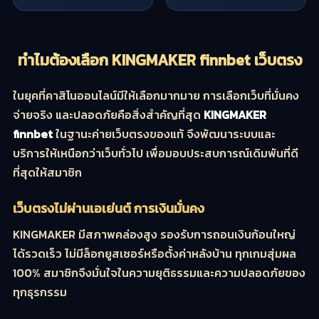
ทำไมต้องเลือก KINGMAKER finnbet เว็บตรง
ในยุคที่คาสิโนออนไลน์มีให้เลือกมากมาย การเลือกเว็บที่มั่นคง
จ่ายจริง และปลอดภัยคือสิ่งสำคัญที่สุด
KINGMAKER
finnbet
ในฐานะค่ายเว็บตรงของแท้ จึงพัฒนาระบบและ
บริการให้เหนือกว่าเว็บทั่วไป เพื่อมอบประสบการณ์เดิมพันที่ดี
ที่สุดให้สมาชิก
เว็บตรงไม่ผ่านเอเย่นต์ การเงินมั่นคง
KINGMAKER มีสภาพคล่องสูง รองรับการถอนเงินก้อนใหญ่
ได้รวดเร็ว ไม่มีล็อกยูสเซอร์หรือตั้งค่าหลังบ้าน ทุกเกมสุ่มผล
100% สมาชิกจึงมั่นใจในความยุติธรรมและความปลอดภัยของ
ทุกธุรกรรม