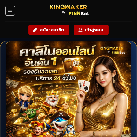
Skip
to
content
สมัครสมาชิก
เข้าสู่ระบบ