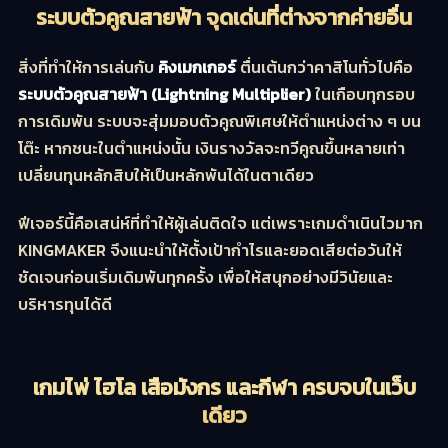
ระบบตัวคูณสายฟ้า จุดเด่นที่ต่างจากค่ายอื่น
สิ่งที่ทำให้การเล่นกับ
คิงเมกเกอร์
ตื่นเต้นกว่าคาสิโนทั่วไปคือ
ระบบตัวคูณสายฟ้า (Lightning Multiplier)
ในเกือบทุกรอบ
การเดิมพัน ระบบจะสุ่มมอบตัวคูณพิเศษให้ตำแหน่งต่าง ๆ บน
โต๊ะ หากชนะในตำแหน่งนั้น เงินรางวัลจะทวีคูณขึ้นหลายเท่า
เปลี่ยนทุนหลักสิบให้เป็นหลักพันได้ในตาเดียว
ฟีเจอร์นี้คือเสน่ห์ที่ทำให้ผู้เล่นติดใจ แต่เพราะเกมดำเนินไวมาก
KINGMAKER จึงแนะนำให้ตั้งเป้ากำไรและยอดเสียต่อวันให้
ชัดเจนก่อนเริ่มเดิมพันทุกครั้ง เพื่อให้สนุกอย่างมีวินัยและ
บริหารทุนได้ดี
เกมไพ่ ไฮโล เสือมังกร และกีฬา ครบจบในเว็บ
เดียว