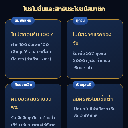
โปรโมชั่นและสิทธิประโยชน์สมาชิก
สมาชิกใหม่
ทุกวัน
โบนัสต้อนรับ 100%
โบนัสฝากแรกของ
วัน
ฝาก 100 รับเพิ่ม 100
เพิ่มทุนให้เล่นสนุกตั้งแต่
รับเพิ่ม 20% สูงสุด
บิลแรก (ทำเทิร์น 5 เท่า)
2,000 ทุกวัน ทำเทิร์น
เพียง 3 เท่า
คืนยอดเสีย
เปิดยูสฟรี
คืนยอดเสียรายวัน
สมัครฟรีไม่มีขั้นต่ำ
5%
เปิดยูสไม่มีค่าใช้จ่าย เริ่ม
เดิมพันได้ทันที
รับเงินคืนทุกวัน ไม่ต้องทำ
เทิร์น เล่นสบายใจไร้กังวล