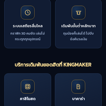
ระบบเสถียรลื่นไหล
เดิมพันขั้นต่ำหลักบาท
กราฟิก 3D คมชัด เล่นไม่
ทุนน้อยก็เล่นได้ ไม่บีบ
กระตุกทุกอุปกรณ์
บังคับวงเงิน
บริการเดิมพันยอดฮิตที่ KINGMAKER
คาสิโนสด
บาคาร่า