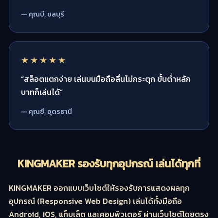
— คุณบี, ชลบุรี
★★★★★
“สล็อตแตกง่าย เล่นบนมือถือลื่นไม่กระตุก ขั้นต่ำหลัก
บาทก็เล่นได้”
— คุณซี, อุดรธานี
KINGMAKER รองรับทุกอุปกรณ์ เล่นได้ทุกที่
KINGMAKER ออกแบบเว็บไซต์ให้รองรับการแสดงผลทุก
อุปกรณ์ (Responsive Web Design) เล่นได้ทั้งมือถือ
Android, iOS, แท็บเล็ต และคอมพิวเตอร์ ผ่านเว็บไซต์โดยตรง