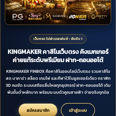
เว็บตรง ไม่ผ่านเอเย่นต์ • อันดับ 1
KINGMAKER คาสิโนเว็บตรง คิงเมกเกอร์
ค่ายแท้ระดับพรีเมียม ฝาก-ถอนออโต้
KINGMAKER FINBOX คือคาสิโนออนไลน์เว็บตรง รวมคาสิโน
สด บาคาร่า สล็อต เกมไพ่ และกีฬาไว้ในยูสเซอร์เดียว กราฟิก
3D คมชัด ระบบเสถียรลื่นไหลทุกอุปกรณ์ ฝาก-ถอนออโต้ เดิม
พันขั้นต่ำหลักบาท พร้อมระบบตัวคูณสายฟ้า จ่ายจริงทุกบิล
สมัครสมาชิก
เข้าสู่ระบบ