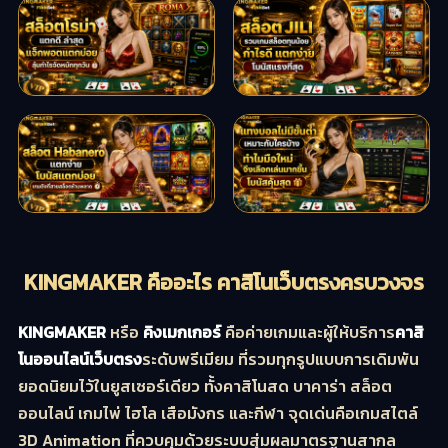
KINGMAKER คืออะไร คาสิโนเว็บตรงครบวงจร
KINGMAKER
หรือ
คิงเมกเกอร์
คือค่ายเกมและผู้ให้บริการ
คาสิ
โนออนไลน์เว็บตรง
ระดับพรีเมียม ที่รวมทุกรูปแบบการเดิมพัน
ยอดนิยมไว้ในยูสเซอร์เดียว ทั้งคาสิโนสด บาคาร่า สล็อต
ออนไลน์ เกมไพ่ ไฮโล เสือมังกร และกีฬา จุดเด่นคือเกมสไตล์
3D Animation ที่ควบคุมด้วยระบบสุ่มผลมาตรฐานสากล