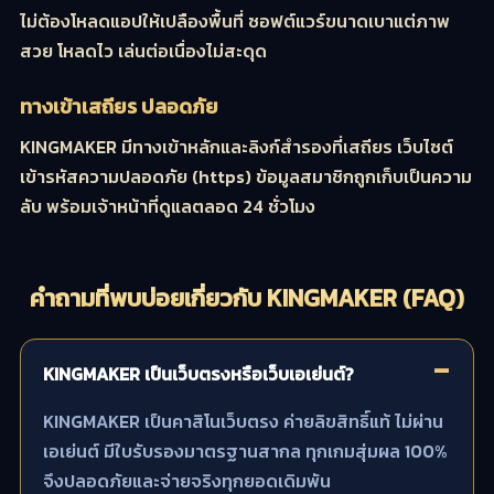
ไม่ต้องโหลดแอปให้เปลืองพื้นที่ ซอฟต์แวร์ขนาดเบาแต่ภาพ
สวย โหลดไว เล่นต่อเนื่องไม่สะดุด
ทางเข้าเสถียร ปลอดภัย
KINGMAKER มีทางเข้าหลักและลิงก์สำรองที่เสถียร เว็บไซต์
เข้ารหัสความปลอดภัย (https) ข้อมูลสมาชิกถูกเก็บเป็นความ
ลับ พร้อมเจ้าหน้าที่ดูแลตลอด 24 ชั่วโมง
คำถามที่พบบ่อยเกี่ยวกับ KINGMAKER (FAQ)
KINGMAKER เป็นเว็บตรงหรือเว็บเอเย่นต์?
KINGMAKER เป็นคาสิโนเว็บตรง ค่ายลิขสิทธิ์แท้ ไม่ผ่าน
เอเย่นต์ มีใบรับรองมาตรฐานสากล ทุกเกมสุ่มผล 100%
จึงปลอดภัยและจ่ายจริงทุกยอดเดิมพัน