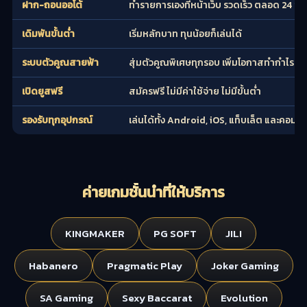
ฝาก-ถอนออโต้
ทำรายการเองที่หน้าเว็บ รวดเร็ว ตลอด 24 ชม
เดิมพันขั้นต่ำ
เริ่มหลักบาท ทุนน้อยก็เล่นได้
ระบบตัวคูณสายฟ้า
สุ่มตัวคูณพิเศษทุกรอบ เพิ่มโอกาสทำกำไร
เปิดยูสฟรี
สมัครฟรี ไม่มีค่าใช้จ่าย ไม่มีขั้นต่ำ
รองรับทุกอุปกรณ์
เล่นได้ทั้ง Android, iOS, แท็บเล็ต และคอมพิ
ค่ายเกมชั้นนำที่ให้บริการ
KINGMAKER
PG SOFT
JILI
Habanero
Pragmatic Play
Joker Gaming
SA Gaming
Sexy Baccarat
Evolution