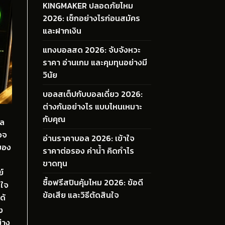
KINGMAKER ปลอดภัยไหม
2026: เช็กอย่างไรก่อนสมัคร
และฝากเงิน
แทงบอลสด 2026: จับจังหวะ
ราคา อ่านเกม และคุมทุนอย่างมี
วินัย
บอลสเต็ปกับบอลเดี่ยว 2026:
ต่างกันอย่างไร แบบไหนเหมาะ
กับคุณ
วล
วจ
อ่านราคาบอล 2026: เข้าใจ
กของ
ราคาต่อรอง ค่าน้ำ คิดกำไร
ขาดทุน
์
ซื้อฟรีสปินคุ้มไหม 2026: ข้อดี
นใจ
ข้อเสีย และวิธีตัดสินใจ
ด้
ง
่าง