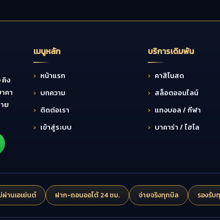
เมนูหลัก
บริการเดิมพัน
หน้าแรก
คาสิโนสด
คิง
บาคา
บทความ
สล็อตออนไลน์
่าย
ติดต่อเรา
แทงบอล / กีฬา
เข้าสู่ระบบ
บาคาร่า / ไฮโล
ม่ผ่านเอเย่นต์
ฝาก-ถอนออโต้ 24 ชม.
จ่ายจริงทุกบิล
รองรับท