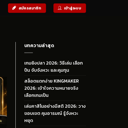
สมัครสมาชิก
เข้าสู่ระบบ
บทความล่าสุด
เกมยิงปลา 2026: วิธีเล่น เลือก
ปืน จับจังหวะ และคุมทุน
สล็อตแตกง่าย KINGMAKER
2026: เข้าใจความหมายจริง
เลือกเกมเป็น
เล่นคาสิโนอย่างมีสติ 2026: วาง
ขอบเขต คุมอารมณ์ รู้จังหวะ
หยุด