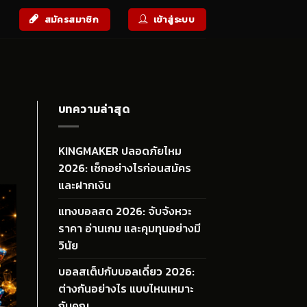
สมัครสมาชิก
เข้าสู่ระบบ
บทความล่าสุด
KINGMAKER ปลอดภัยไหม
2026: เช็กอย่างไรก่อนสมัคร
และฝากเงิน
แทงบอลสด 2026: จับจังหวะ
ราคา อ่านเกม และคุมทุนอย่างมี
วินัย
บอลสเต็ปกับบอลเดี่ยว 2026:
ต่างกันอย่างไร แบบไหนเหมาะ
กับคุณ