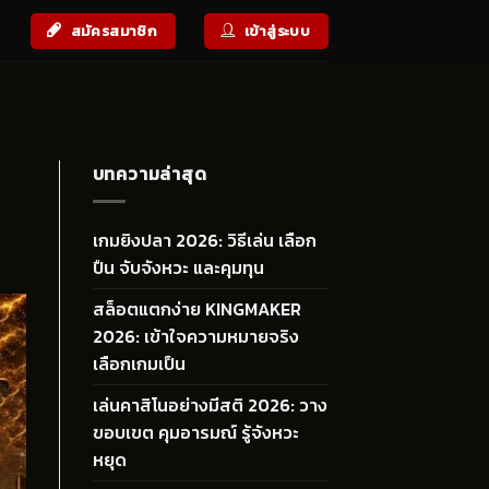
สมัครสมาชิก
เข้าสู่ระบบ
บทความล่าสุด
เกมยิงปลา 2026: วิธีเล่น เลือก
ปืน จับจังหวะ และคุมทุน
สล็อตแตกง่าย KINGMAKER
2026: เข้าใจความหมายจริง
เลือกเกมเป็น
เล่นคาสิโนอย่างมีสติ 2026: วาง
ขอบเขต คุมอารมณ์ รู้จังหวะ
หยุด